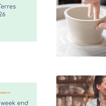
Terres
26
eekend
 week end