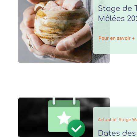
Stage de 
Mêlées 20
Pour en savoir +
Actualité
,
Stage W
Dates des