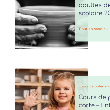
adultes de
scolaire 2
Pour en savoir +
Cours de poterie
,
Cours de p
carte – En