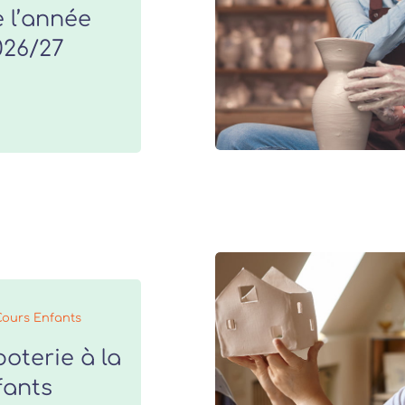
 l’année
026/27
Cours Enfants
oterie à la
fants