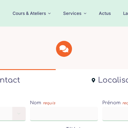
Cours & Ateliers
Services
Actus
La
ntact
Localis
Nom
Prénom
requis
re
