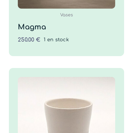
Vases
Magma
250.00
€
1 en stock
Gobelet Ecume
25.00
€