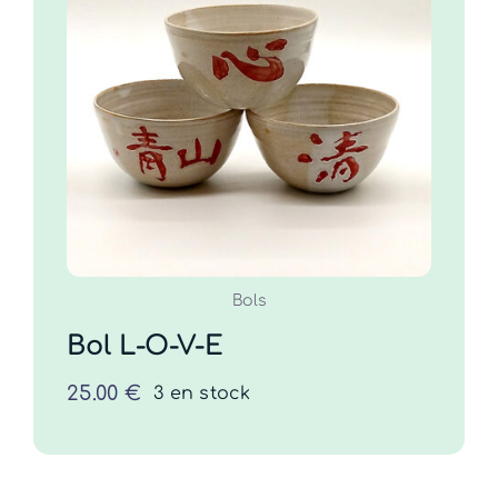
Bol L-O-V-E
25.00
€
COMMANDER
/
DÉTAILS
Bols
Bol L-O-V-E
25.00
€
3 en stock