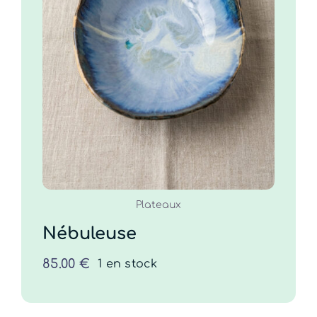
Nébuleuse
85.00
€
COMMANDER
/
DÉTAILS
Plateaux
Nébuleuse
85.00
€
1 en stock