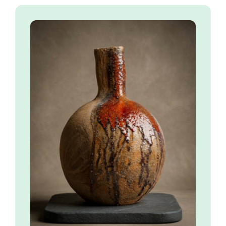
Magma
250.00
€
COMMANDER
/
DÉTAILS