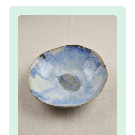
Abysse
70.00
€
COMMANDER
/
DÉTAILS