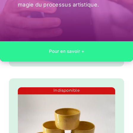
magie du processus artistique.
Plateaux
Plateau en grès décoré de
motifs naïfs – 20.5cm
50.00
€
1 en stock
Pour en savoir +
Indisponible
Canari – Petits
ramequins en grès