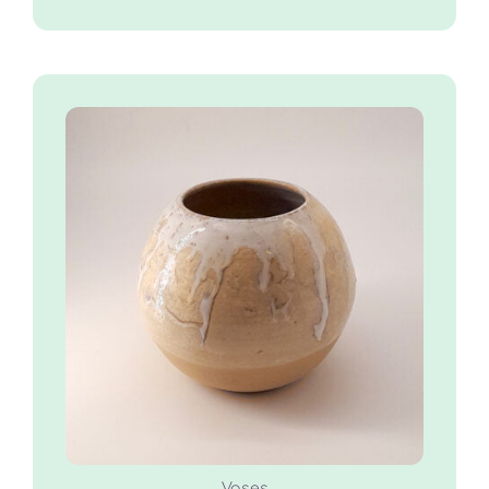
Adam – Vase rond
en grès tourné et
émaillé
55.00
€
COMMANDER
/
DÉTAILS
Vases