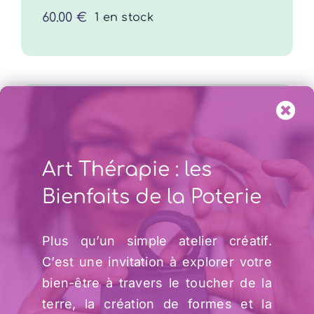
60.00
€
1 en stock
Art Thérapie : les
Plateau en grès
décoré de motifs
Bienfaits de la Poterie
naïfs – 20.5cm
Plus qu’un simple atelier créatif.
50.00
€
C’est une invitation à explorer votre
COMMANDER
/
DÉTAILS
bien-être à travers le toucher de la
terre, la création de formes et la