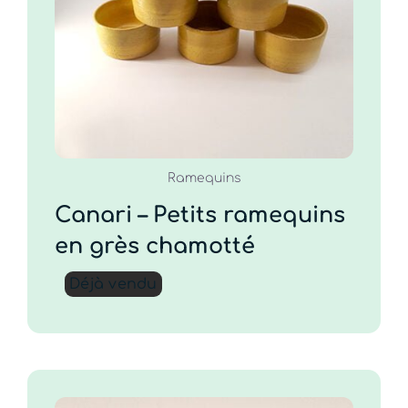
chamotté
DÉTAILS
Ramequins
Canari – Petits ramequins
en grès chamotté
Déjà vendu