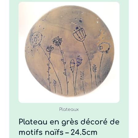
Plateau en grès
décoré de motifs
naïfs – 24.5cm
60.00
€
COMMANDER
/
DÉTAILS
Plateaux
Plateau en grès décoré de
motifs naïfs – 24.5cm