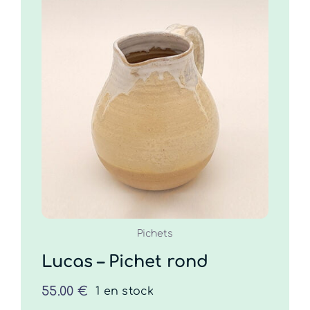
Lucas – Pichet rond
55.00
€
COMMANDER
/
DÉTAILS
Pichets
Lucas – Pichet rond
55.00
€
1 en stock