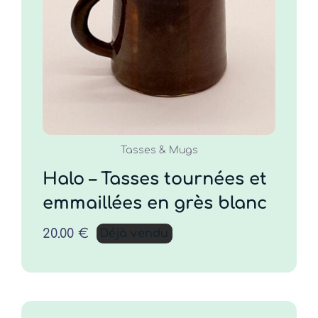
emmaillées en grès
blanc
20.00
€
DÉTAILS
Tasses & Mugs
Halo – Tasses tournées et
emmaillées en grès blanc
20.00
€
Déjà vendu