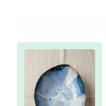
Nébuleuse
85.00
€