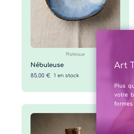
COMMANDER
/
DÉTAILS
Plateaux
Art 
Nébuleuse
85.00
€
1 en stock
Plus qu
votre b
formes 