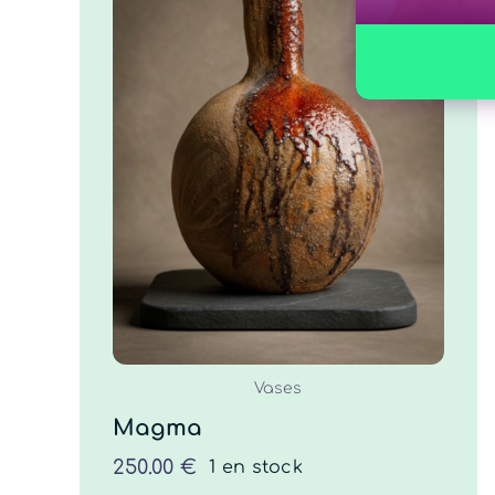
Magma
250.00
€
COMMANDER
/
DÉTAILS
Vases
Magma
250.00
€
1 en stock