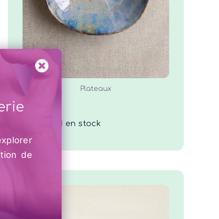
COMMANDER
/
DÉTAILS
Plateaux
erie
Lagon
50.00
€
1 en stock
explorer
ation de