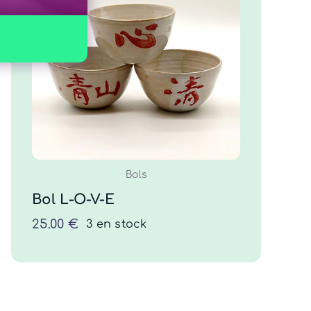
Bol L-O-V-E
25.00
€
COMMANDER
/
DÉTAILS
Bols
Bol L-O-V-E
25.00
€
3 en stock