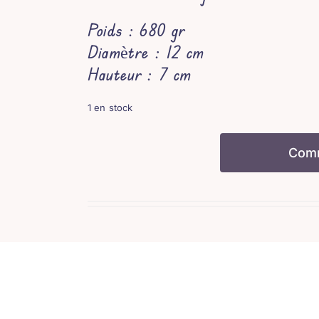
Poids : 680 gr
Diamètre : 12 cm
Hauteur : 7 cm
1 en stock
Com
quantité
de
Mortier
et
pilon