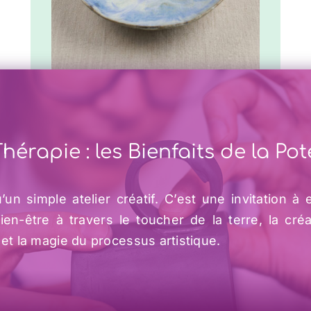
COMMANDER
/
DÉTAILS
Plateaux
Thérapie : les Bienfaits de la Pot
Abysse
70.00
€
1 en stock
’un simple atelier créatif. C’est une invitation à 
ien-être à travers le toucher de la terre, la cré
et la magie du processus artistique.