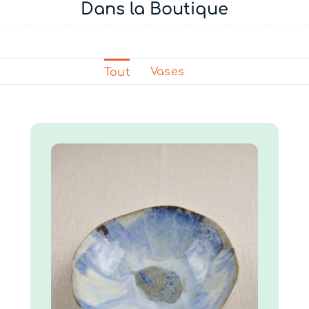
Dans la Boutique
Vases
Tout
Abysse
70.00
€