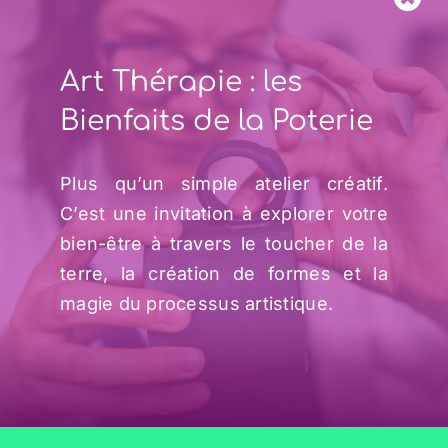
Samedi de 14h00 à 17h00
Art Thérapie : les
Dimanche de 11h00 à 17h00
Bienfaits de la Poterie
Détails & Inscription
Plus qu’un simple atelier créatif.
C’est une invitation à explorer votre
bien-être à travers le toucher de la
terre, la création de formes et la
magie du processus artistique.
°°° Voir aussi °°°